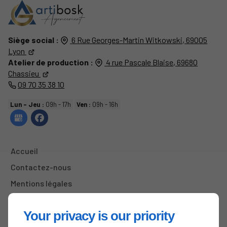
Siège social :
6 Rue Georges-Martin Witkowski,
69005
Lyon
Atelier de production :
4 rue Pascale Blaise,
69680
Chassieu
09 70 35 38 10
Lun - Jeu :
09h - 17h
Ven :
09h - 16h
Accueil
Contactez-nous
Mentions légales
Plan du site
Your privacy is our priority