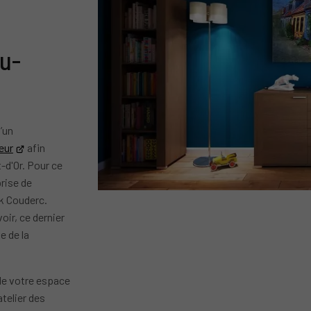
au-
’un
eur
afin
-d'Or. Pour ce
prise de
ck Couderc.
ir, ce dernier
e de la
 de votre espace
atelier des