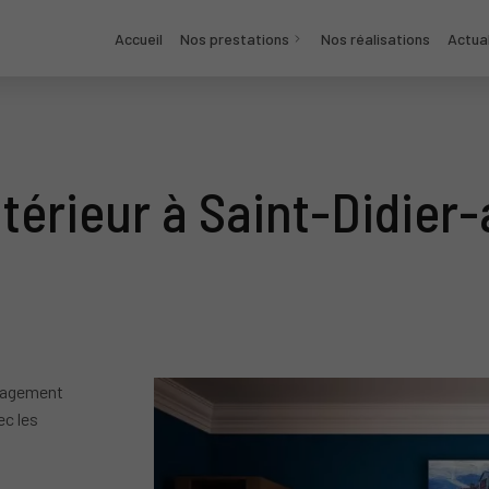
Accueil
Nos prestations
Nos réalisations
Actua
érieur à Saint-Didier
énagement
ec les