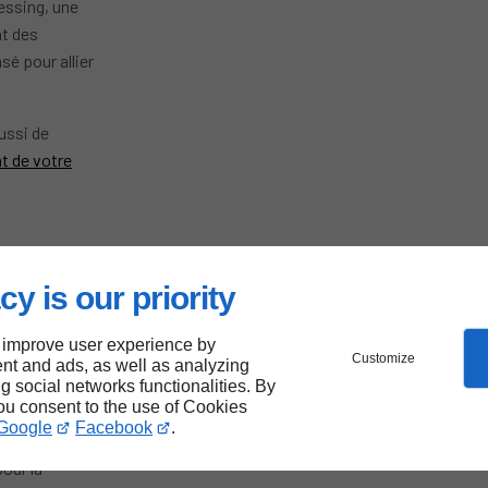
essing, une
nt des
sé pour allier
ussi de
t de votre
cy is our priority
er pour
 Saint-
 improve user experience by
Customize
nt and ads, as well as analyzing
ng social networks functionalities. By
you consent to the use of Cookies
Google
Facebook
.
pour la